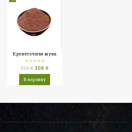
Креветочная мука
310
0
₴
308
₴
из
5
В корзину