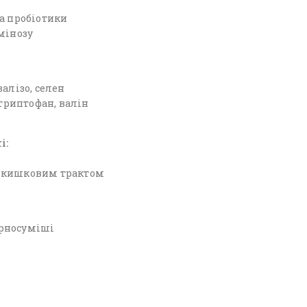
та пробіотики
мінозу
алізо, селен
 триптофан, валін
і:
о-кишковим трактом
зерносуміші