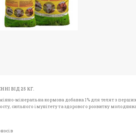
І ВІД 25 КГ.
інно-мінеральна кормова добавка 1% для телят з перших 
ту, сильного імунітету та здорового розвитку молодняк
оносів