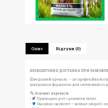
Опис
Відгуки (0)
БЕЗКОШТОВНА ДОСТАВКА ПРИ ЗАМОВЛЕНН
Шведський премікс — це професійна вітам
шведською формулою для інтенсивного рос
Основні переваги:
•
Прискорює ріст і розвиток телят
•
Зміцнює імунітет — менше хвороб і п