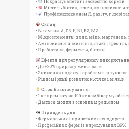
•
Покращує апетит і засвоєння кормів
•
Містить біотин, селен, амінокислоти 
•
Профілактика анемії, рахіту, гіповіта
Склад:
• Вітаміни: A, D3, E, B1, B2, B12
• Мікроелементи: цинк, мідь, марганець, з
• Амінокислоти: метіонін, лізин, треонін,
• Пробіотики, ферменти, біотин
Ефекти при регулярному використанн
• До +20% приросту живої ваги
• Зниження падежу і проблем з шлунков
• Рівномірний розвиток кістяка і м’язів
Спосіб застосування:
• 1 кг преміксу на 100 кг комбікорму або 
• Дається щодня з основним раціоном
Підходить для:
• Фермерських і приватних господарств
• Професійних ферм із вирощування ВРХ