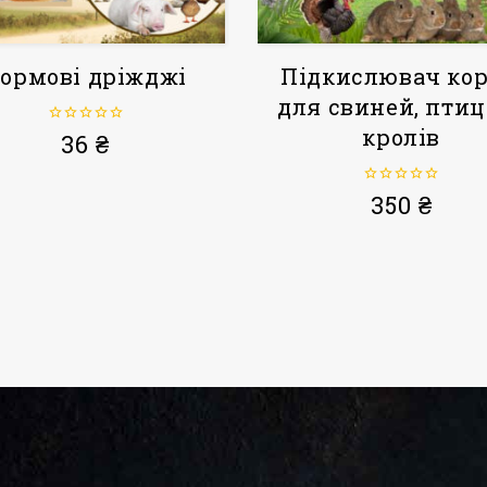
ормові дріжджі
Підкислювач ко
для свиней, птиц
кролів
0
36
₴
з
5
0
350
₴
з
5