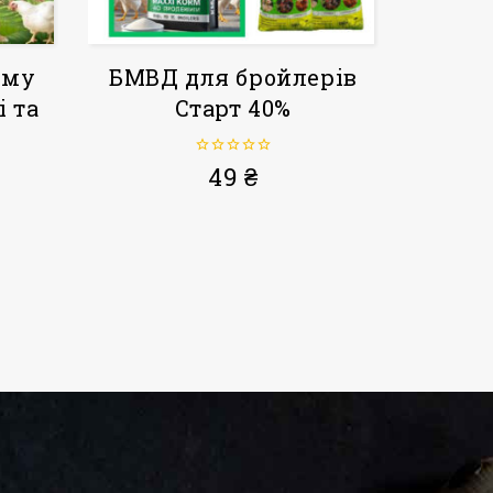
рму
БМВД для бройлерів
і та
Старт 40%
0
49
₴
з
5