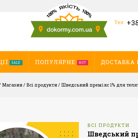
+38
Тел:
ЦІЇ
ПОПУЛЯРНЕ
ДОСТАВКА 
SALE
HOT
/
Магазин
/
Всі продукти
/
Шведський премікс 1% для теля
ВСІ ПРОДУКТИ
Шведський пр