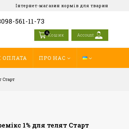
Інтернет-магазин кормів для тварин
098-561-11-73
0
Кошик
Account
І ОПЛАТА
ПРО НАС
т Старт
емікс 1% для телят Старт