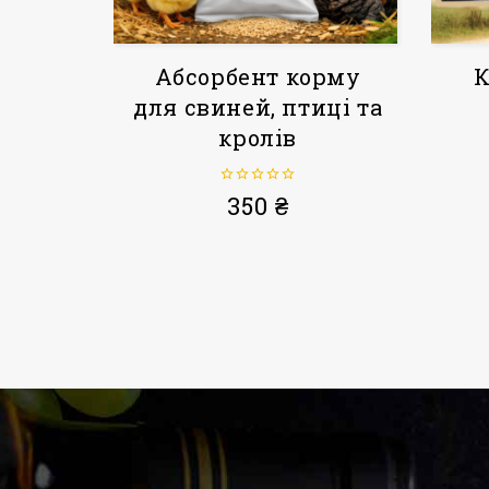
Абсорбент корму
К
для свиней, птиці та
кролів
0
350
₴
з
5