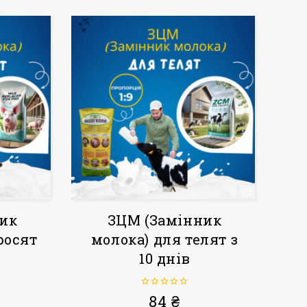
ик
ЗЦМ (Замінник
росят
молока) для телят з
10 днів
0
84
₴
з