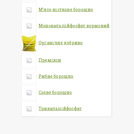
М’ясо-кісткове борошно
Монокальційфосфат кормовий
Органічне добриво
Премікси
Рибне борошно
Соєве борошно
Трикальційфосфат