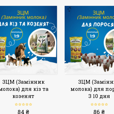
ЗЦМ (Замінник
ЗЦМ (Замінн
молока) для кіз та
молока) для по
козенят
З 10 дня
0
0
84
₴
86
₴
з
з