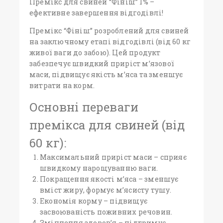
Премікс для свиней “Фініш” 1% –
ефективне завершення відгодівлі!
Премікс “Фініш” розроблений для свиней
на заключному етапі відгодівлі (від 60 кг
живої ваги до забою). Цей продукт
забезпечує швидкий приріст м’язової
маси, підвищує якість м’яса та зменшує
витрати на корм.
Основні переваги
премікса для свиней (від
60 кг):
Максимальний приріст маси – сприяє
швидкому нарощуванню ваги.
Покращення якості м’яса – зменшує
вміст жиру, формує м’ясисту тушу.
Економія корму – підвищує
засвоюваність поживних речовин.
Зміцнення здоров’я – підтримує