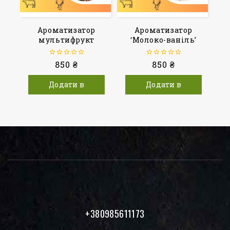
Ароматизатор
Ароматизатор
мультифрукт
‘Молоко-ваніль’
0
850
₴
0
850
₴
з
з
5
5
Додати в
Додати в
кошик
кошик
+380985611173