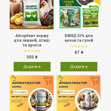
Абсорбент корму
БМВД 20% для
для свиней, птиці
качок та гусей
та кролів
0
47
₴
з
0
350
₴
5
з
5
Додати в
Додати в
кошик
кошик