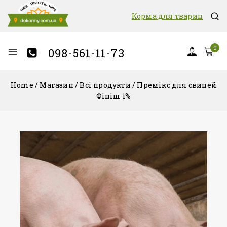
Корма для тварин
0
098-561-11-73
Home
/
Магазин
/
Всі продукти
/
Премікс для свиней
Фініш 1%