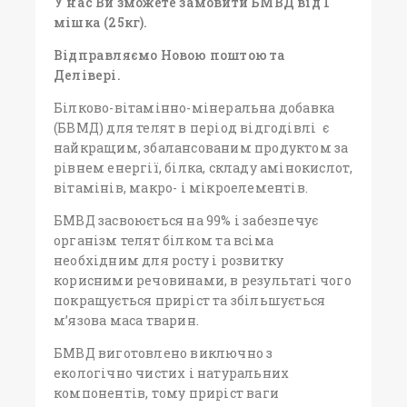
У нас Ви зможете замовити БМВД від 1
мішка (25кг).
Відправляємо Новою поштою та
Делівері.
Білково-вітамінно-мінеральна добавка
(БВМД) для телят в період відгодівлі є
найкращим, збалансованим продуктом за
рівнем енергії, білка, складу амінокислот,
вітамінів, макро- і мікроелементів.
БМВД засвоюється на 99% і забезпечує
організм телят білком та всіма
необхідним для росту і розвитку
корисними речовинами, в результаті чого
покращується приріст та збільшується
м’язова маса тварин.
БМВД виготовлено виключно з
екологічно чистих і натуральних
компонентів, тому приріст ваги