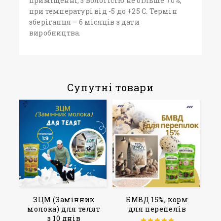
приміщенні, з вологістю не більше 70%,
при температурі від -5 до +25 С. Термін
зберігання – 6 місяців з дати
виробництва.
Супутні товари
ЗЦМ (Замінник
БМВД 15%, корм
молока) для телят
для перепелів
з 10 днів