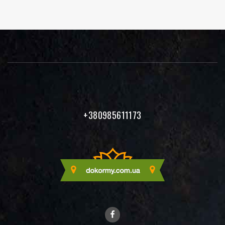
кошик
кошик
+380985611173