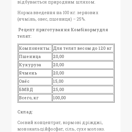
відбувається природним шляхом.
Норма введення на 100 кг. зернових
(ячмінь, овес, пшениця) – 25%.
Рецепт приготування Комбікормудля
телят:
Компоненты:
Для телят весом до 120 кг
Пшеница
20,00
Кукуруза
20,00
Ячмень
20,00
Овёс
15,00
БМВД
25,00
Всего, кг
100,00
Склад:
Соєвий концентрат, кормові дріжджі,
монокальційфосфат, сіль, сухе молоко.