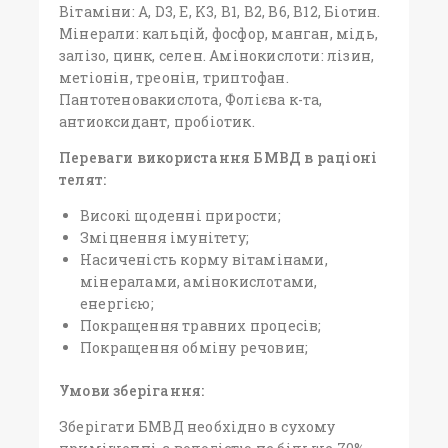
Вітаміни: А, D3, E, K3, B1, B2, B6, B12, Біотин.
Мінерали: кальцій, фосфор, манган, мідь,
залізо, цинк, селен. Амінокислоти: лізин,
метіонін, треонін, триптофан.
Пантотеновакислота, Фолієва к-та,
антиоксидант, пробіотик.
Переваги використання БМВД в раціоні
телят:
Високі щоденні прирости;
Зміцнення імунітету;
Насиченість корму вітамінами,
мінералами, амінокислотами,
енергією;
Покращення травних процесів;
Покращення обміну речовин;
Умови зберігання:
Зберігати БМВД необхідно в сухому