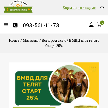
Корма для тварин
0
098-561-11-73
Home
/
Магазин
/
Всі продукти
/
БМВД для телят
Старт 25%