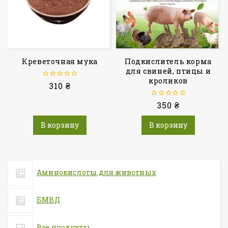
Креветочная мука
Подкислитель корма
для свиней, птицы и
кроликов
0
310
₴
из
5
0
350
₴
из
5
В корзину
В корзину
Аминокислоты для животных
БМВД
Все продукты