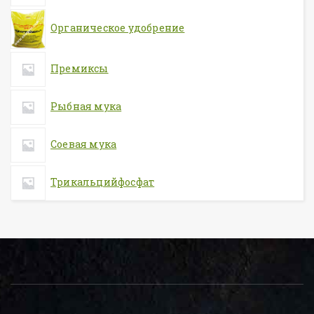
Органическое удобрение
Премиксы
Рыбная мука
Соевая мука
Трикальцийфосфат