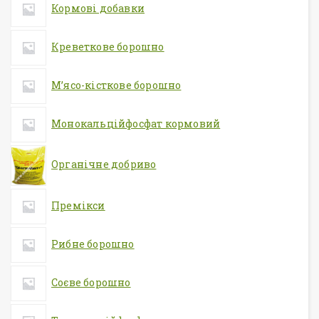
Кормові добавки
Креветкове борошно
М’ясо-кісткове борошно
Монокальційфосфат кормовий
Органічне добриво
Премікси
Рибне борошно
Соєве борошно