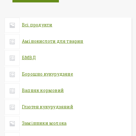
Всі продукти
Амінокислоти для тварин
БМВД
Борошно кукурудзяне
Вапняк кормовий
Глютен кукурудзяний
Замінники молока