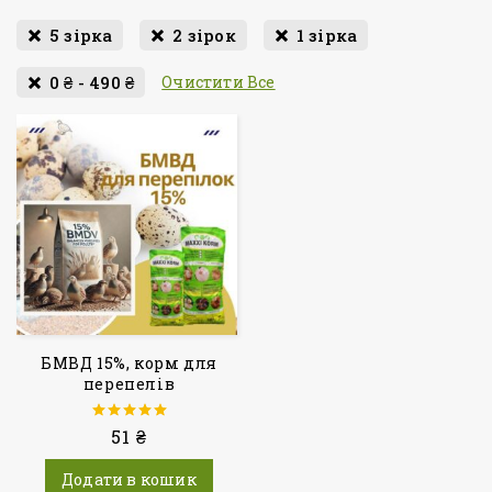
5 зірка
2 зірок
1 зірка
0
₴
-
490
₴
Очистити Все
БМВД 15%, корм для
перепелів
51
5.00
₴
з 5
Додати в кошик