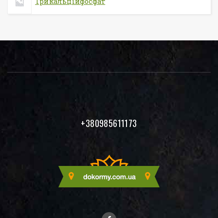
Трикальційфосфат
+380985611173