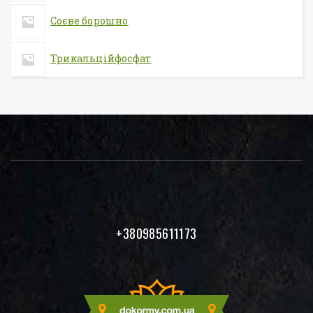
Соєве борошно
Трикальційфосфат
+380985611173