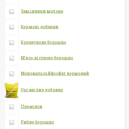
Замінники молока
Кормові добавки
Креветкове борошно
М’ясо-кісткове борошно
Монокальційфосфат кормовий
Органічне добриво
Премікси
Рибне борошно